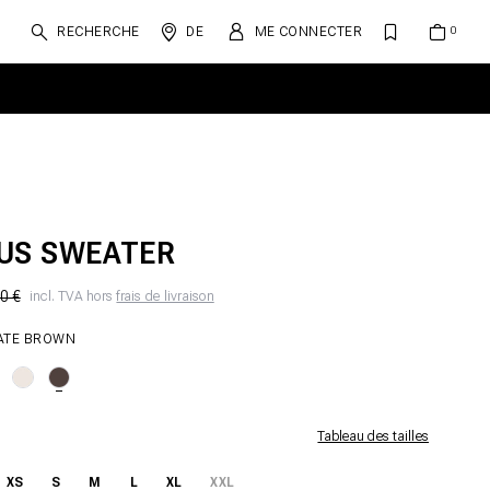
RECHERCHE
DE
ME CONNECTER
US SWEATER
0 €
incl. TVA hors
frais de livraison
ATE BROWN
Tableau des tailles
XS
S
M
L
XL
XXL