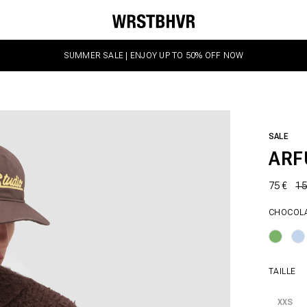
SUMMER SALE | ENJOY UP TO 50% OFF NOW
SALE
ARF
75 €
15
CHOCOL
TAILLE
XXS