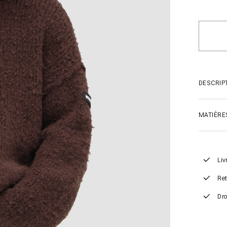
DESCRIP
MATIÈRE
Liv
Ret
Dro