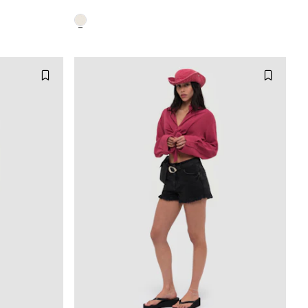
M
34
36
38
40
42