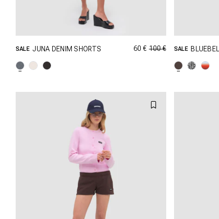
60 €
100 €
JUNA DENIM SHORTS
BLUEBEL
SALE
SALE
SHOPPING DANS CETTE TAILLE
SHOP
W25
W26
W27
XXS
W28
W29
W30