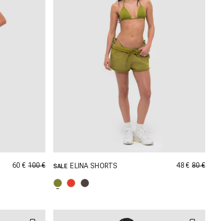
60 €
100 €
48 €
80 €
ELINA SHORTS
SALE
AILLE
SHOPPING DANS CETTE TAILLE
XL
XXS
XS
S
M
L