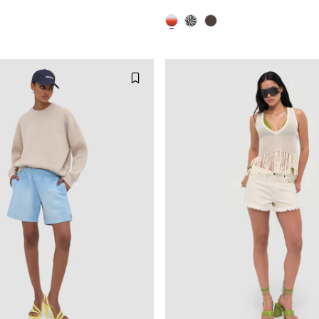
XS
S
M
XXS
XS
S
L
L