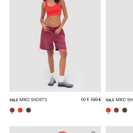
60 €
100 €
MIKO SHORTS
MIKO S
SALE
SALE
SHOPPING DANS CETTE TAILLE
SHOP
S
M
L
XL
S