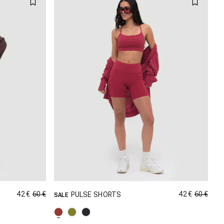
42 €
60 €
42 €
60 €
PULSE SHORTS
SALE
AILLE
SHOPPING DANS CETTE TAILLE
L
XS
S
M
L