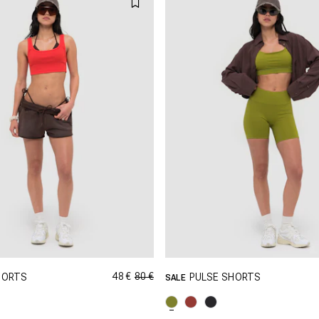
48 €
80 €
HORTS
PULSE SHORTS
SALE
PING DANS CETTE TAILLE
SHOPPING DANS CETTE T
XS
S
M
XS
S
M