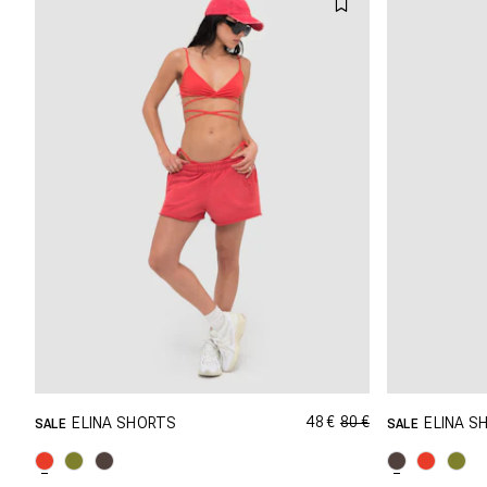
48 €
80 €
ELINA SHORTS
ELINA S
SALE
SALE
SHOPPING DANS CETTE TAILLE
SHOP
XXS
XS
S
M
XXS