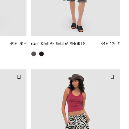
49 €
70 €
84 €
120 €
KIMI BERMUDA SHORTS
SALE
AILLE
SHOPPING DANS CETTE TAILLE
M
25
26
27
28
29
30
31
32
33
34
35