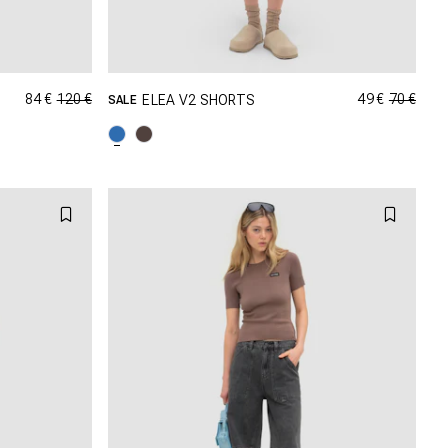
84 €
120 €
49 €
70 €
ELEA V2 SHORTS
SALE
AILLE
SHOPPING DANS CETTE TAILLE
M
XXS
XS
S
M
XL
L
XL