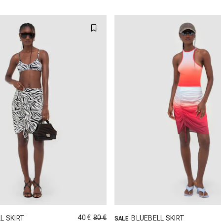
L
40 €
80 €
L SKIRT
BLUEBELL SKIRT
SALE
PING DANS CETTE TAILLE
SHOPPING DANS CETTE T