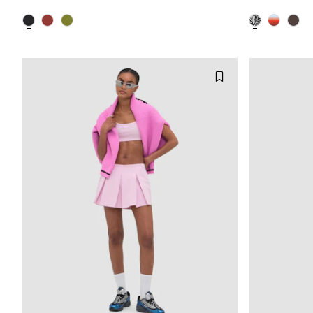
XS
S
M
L
XXS