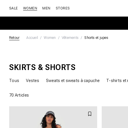
SALE
WOMEN
MEN
STORES
Retour
Accueil
Women
Vêtements
Shorts et jupes
SKIRTS & SHORTS
Tous
Vestes
Sweats et sweats à capuche
T-shirts e
70
Articles