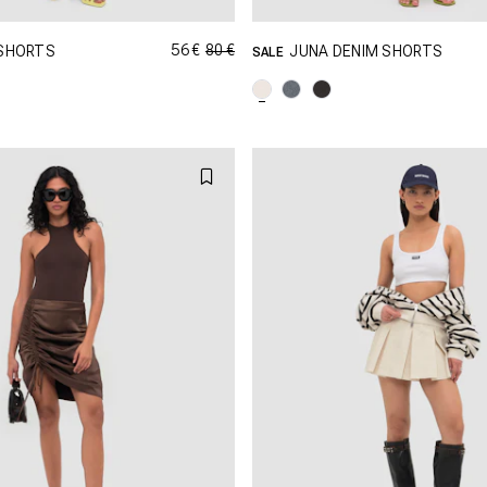
56 €
80 €
 SHORTS
JUNA DENIM SHORTS
SALE
PING DANS CETTE TAILLE
SHOPPING DANS CETTE T
XS
S
M
W25
W26
XL
XXL
W28
W29