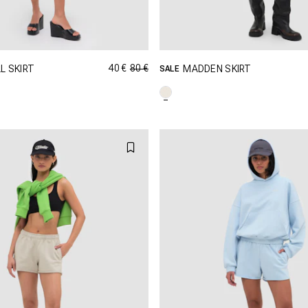
40 €
80 €
L SKIRT
MADDEN SKIRT
SALE
PING DANS CETTE TAILLE
SHOPPING DANS CETTE T
XS
S
M
XXS
XS
S
L
L
XL
X