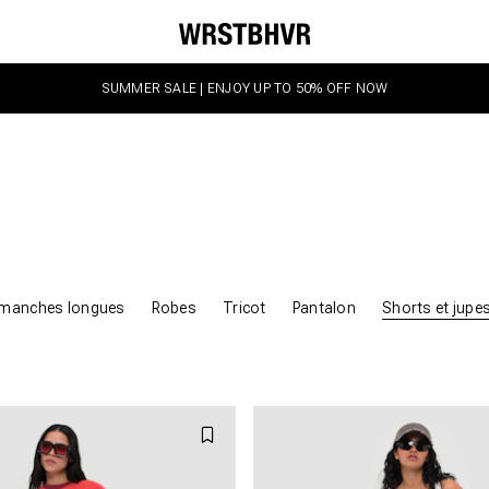
SUMMER SALE | ENJOY UP TO 50% OFF NOW
t manches longues
Robes
Tricot
Pantalon
Shorts et jupe