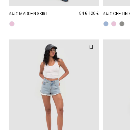
84 €
120 €
MADDEN SKIRT
CHETIN
SALE
SALE
SHOPPING DANS CETTE TAILLE
SHOP
XXS
XS
S
M
XXS
L
XL
L