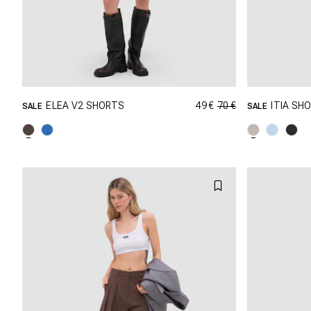
49 €
70 €
ELEA V2 SHORTS
ITIA SH
SALE
SALE
SHOPPING DANS CETTE TAILLE
SHOP
XXS
XS
S
M
XXS
L
XL