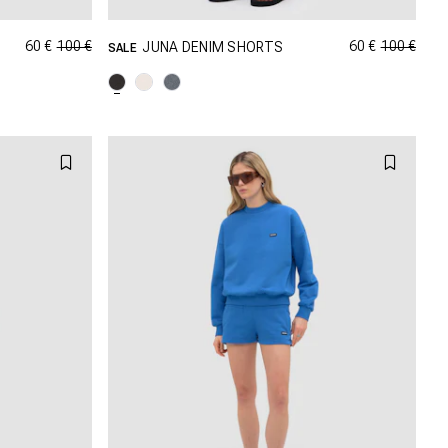
60 €
100 €
60 €
100 €
JUNA DENIM SHORTS
SALE
AILLE
SHOPPING DANS CETTE TAILLE
W27
W25
W26
W27
W30
W28
W29
W30