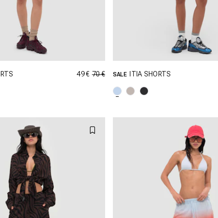
49 €
70 €
ORTS
ITIA SHORTS
SALE
PING DANS CETTE TAILLE
SHOPPING DANS CETTE T
XS
S
M
XXS
XS
S
L
XL
L
XL