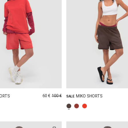
60 €
100 €
HORTS
MIKO SHORTS
SALE
PING DANS CETTE TAILLE
SHOPPING DANS CETTE T
M
L
XL
S
M
L