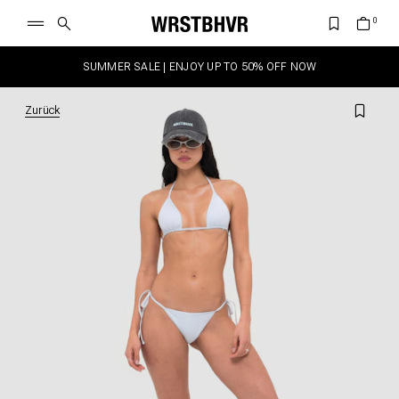
SUMMER SALE | ENJOY UP TO 50% OFF NOW
Zurück