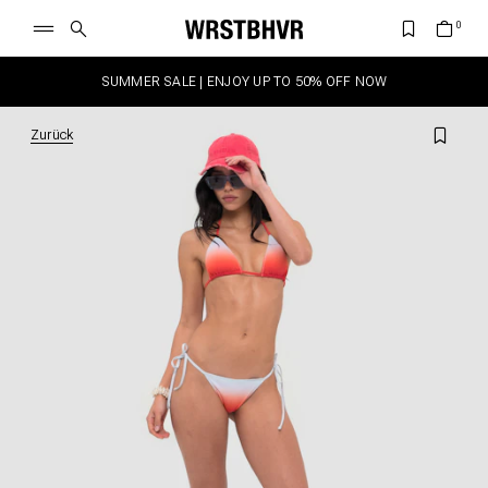
SUMMER SALE | ENJOY UP TO 50% OFF NOW
Zurück