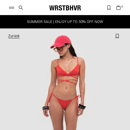
SUMMER SALE | ENJOY UP TO 50% OFF NOW
Zurück