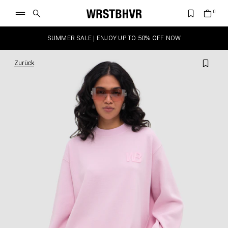
SUMMER SALE | ENJOY UP TO 50% OFF NOW
Zurück