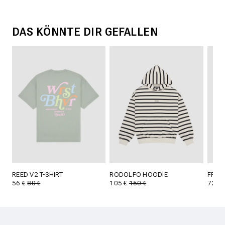
DAS KÖNNTE DIR GEFALLEN
REED V2 T-SHIRT
RODOLFO HOODIE
FRID
56 €
80 €
105 €
150 €
72 €