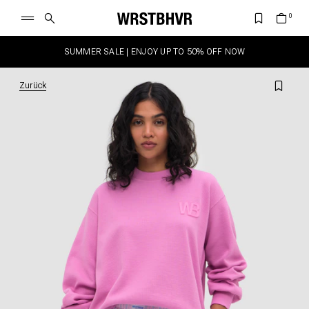
SUMMER SALE | ENJOY UP TO 50% OFF NOW
Zurück