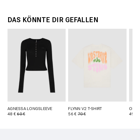
DAS KÖNNTE DIR GEFALLEN
AGNESSA LONGSLEEVE
FLYNN V2 T-SHIRT
OLIN 
48 €
60 €
56 €
70 €
49 €