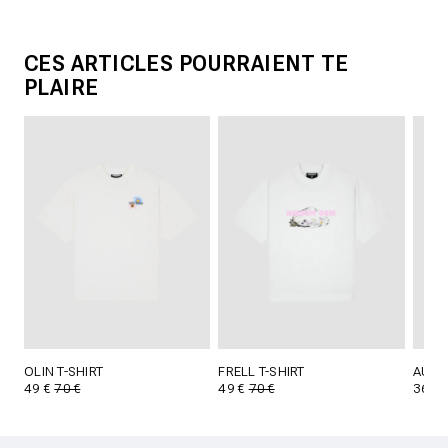
CES ARTICLES POURRAIENT TE
PLAIRE
OLIN T-SHIRT
FRELL T-SHIRT
AUREL
49 €
70 €
49 €
70 €
36 €