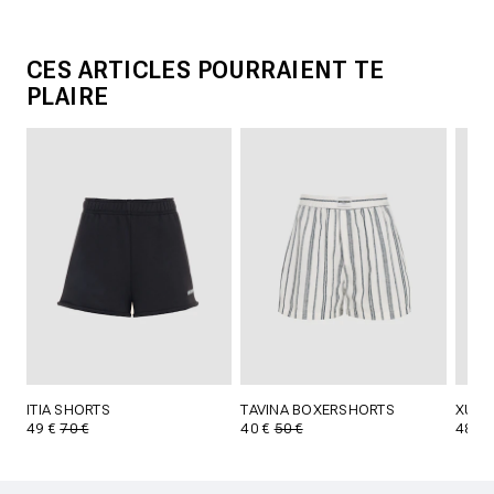
CES ARTICLES POURRAIENT TE
PLAIRE
ITIA SHORTS
TAVINA BOXERSHORTS
XURI 
49 €
70 €
40 €
50 €
48 €