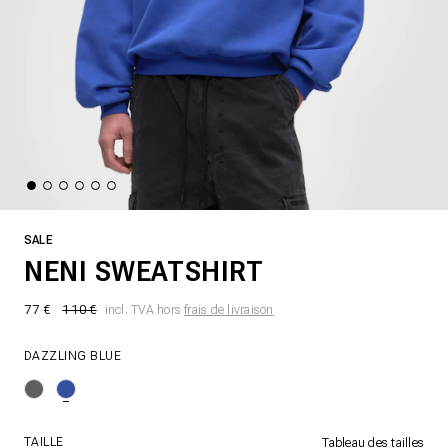
SALE
NENI SWEATSHIRT
77 €
110 €
incl. TVA hors
frais de livraison
DAZZLING BLUE
TAILLE
Tableau des tailles