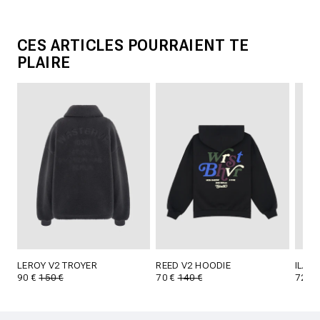
CES ARTICLES POURRAIENT TE
PLAIRE
LEROY V2 TROYER
REED V2 HOODIE
ILAY
90 €
150 €
70 €
140 €
72 €