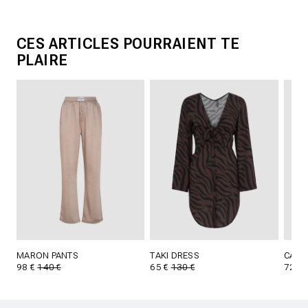
CES ARTICLES POURRAIENT TE
PLAIRE
MARON PANTS
TAKI DRESS
CARO
98 €
140 €
65 €
130 €
72 €