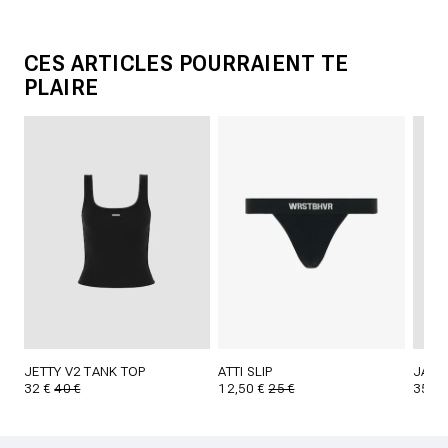
CES ARTICLES POURRAIENT TE
PLAIRE
JETTY V2 TANK TOP
ATTI SLIP
JANA
32 €
40 €
12,50 €
25 €
35 €