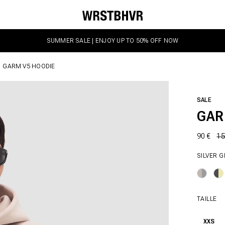
SUMMER SALE | ENJOY UP TO 50% OFF NOW
GARM V5 HOODIE
SALE
GAR
90 €
15
SILVER 
TAILLE
XXS