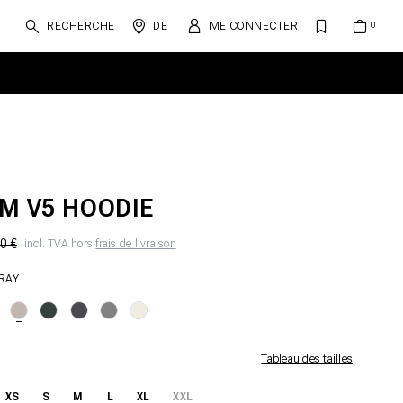
RECHERCHE
DE
ME CONNECTER
M V5 HOODIE
0 €
incl. TVA hors
frais de livraison
GRAY
Tableau des tailles
XS
S
M
L
XL
XXL