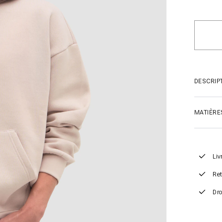
DESCRIP
MATIÈRE
Liv
Ret
Dro