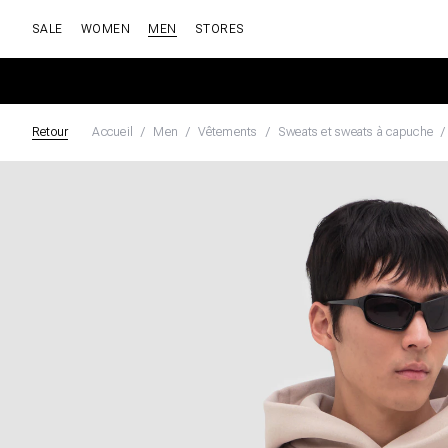
SALE
WOMEN
MEN
STORES
Retour
Accueil
Men
Vêtements
Sweats et sweats à capuche