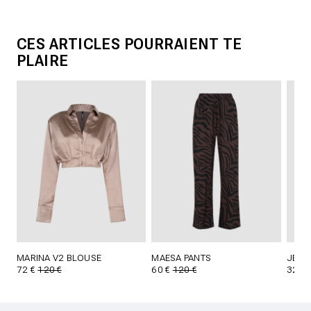
CES ARTICLES POURRAIENT TE
PLAIRE
MARINA V2 BLOUSE
MAESA PANTS
JETT
72 €
120 €
60 €
120 €
32 €