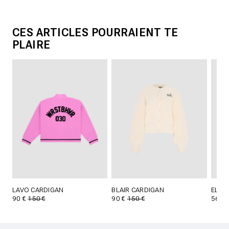
CES ARTICLES POURRAIENT TE
PLAIRE
LAVO CARDIGAN
BLAIR CARDIGAN
ELIA 
90 €
150 €
90 €
150 €
56 €