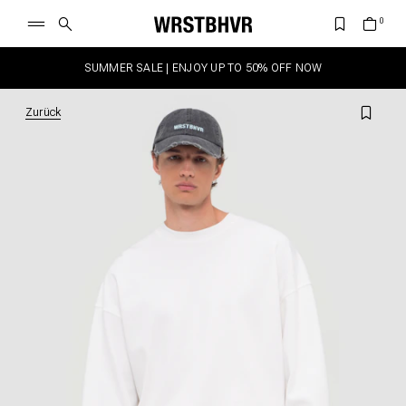
SUMMER SALE | ENJOY UP TO 50% OFF NOW
Zurück