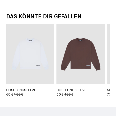
DAS KÖNNTE DIR GEFALLEN
COSI LONGSLEEVE
COSI LONGSLEEVE
MECK
60 €
100 €
60 €
100 €
77 €