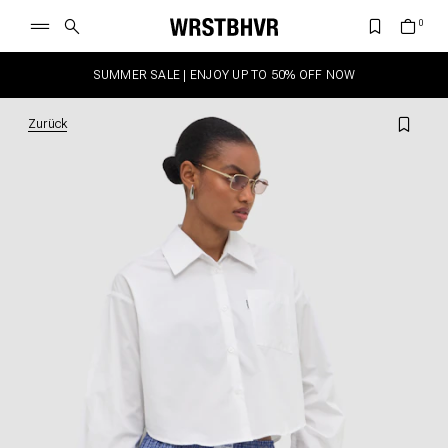
SUMMER SALE | ENJOY UP TO 50% OFF NOW
Zurück