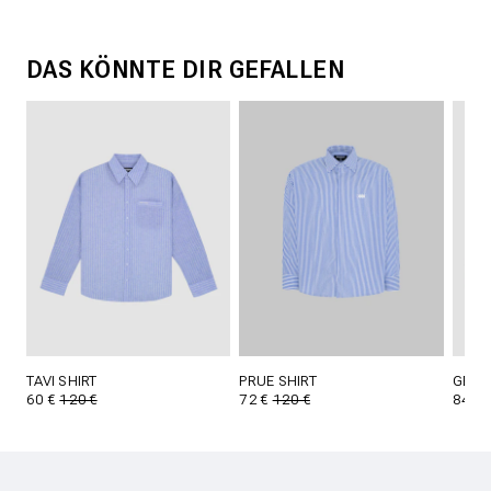
DAS KÖNNTE DIR GEFALLEN
TAVI SHIRT
PRUE SHIRT
GERI
60 €
120 €
72 €
120 €
84 €