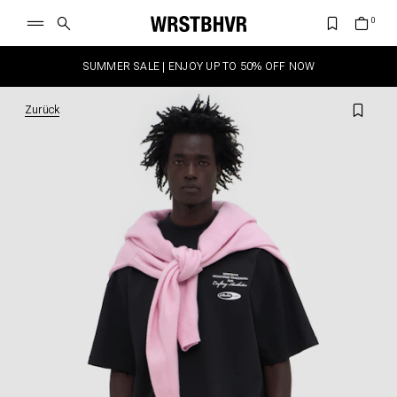
SUMMER SALE | ENJOY UP TO 50% OFF NOW
Zurück