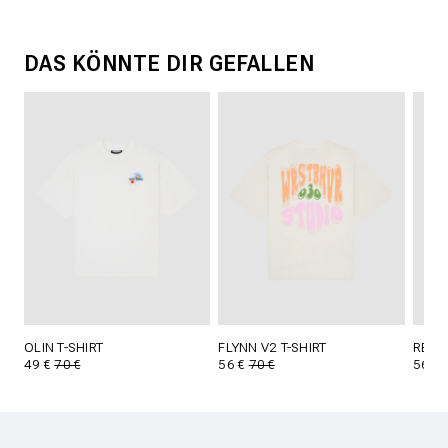
DAS KÖNNTE DIR GEFALLEN
OLIN T-SHIRT
FLYNN V2 T-SHIRT
REED 
49 €
70 €
56 €
70 €
56 €