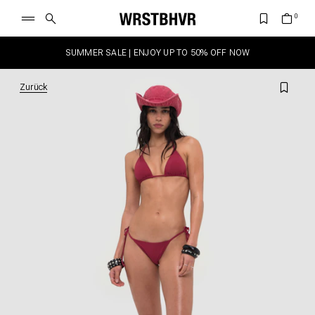
SUMMER SALE | ENJOY UP TO 50% OFF NOW
Zurück