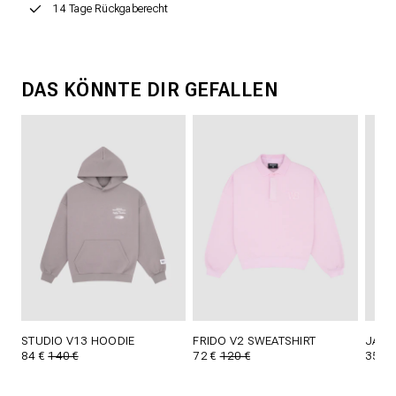
14 Tage Rückgaberecht
DAS KÖNNTE DIR GEFALLEN
STUDIO V13 HOODIE
FRIDO V2 SWEATSHIRT
JANA
84 €
140 €
72 €
120 €
35 €