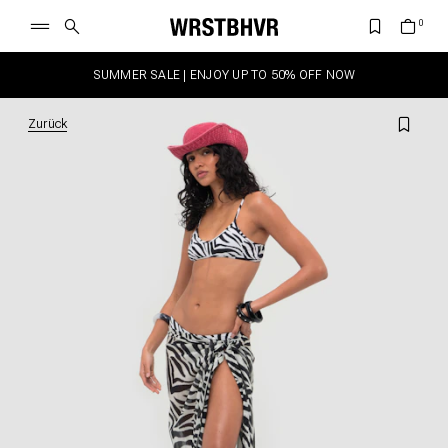
SUMMER SALE | ENJOY UP TO 50% OFF NOW
Zurück