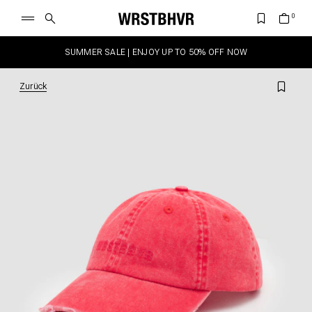
SUMMER SALE | ENJOY UP TO 50% OFF NOW
Zurück