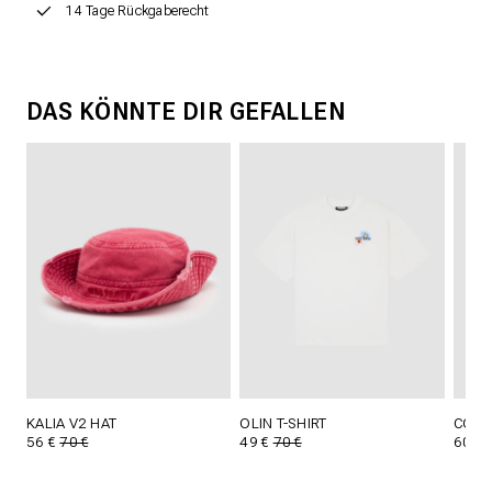
14 Tage Rückgaberecht
DAS KÖNNTE DIR GEFALLEN
KALIA V2 HAT
OLIN T-SHIRT
COSI
56 €
70 €
49 €
70 €
60 €