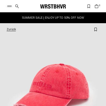
SUMMER SALE | ENJOY UP TO 50% OFF NOW
Zurück