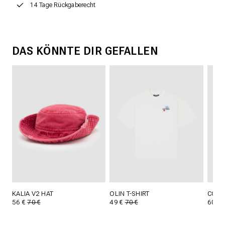
14 Tage Rückgaberecht
DAS KÖNNTE DIR GEFALLEN
KALIA V2 HAT
OLIN T-SHIRT
COSI
56 €
70 €
49 €
70 €
60 €