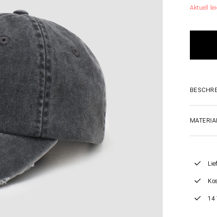
Aktuell lei
BESCHR
MATERIA
Lie
Kos
14 