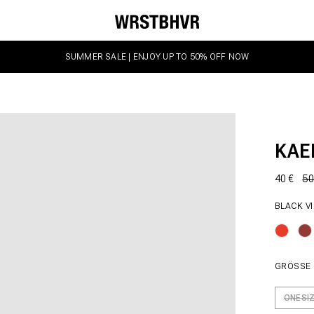
SUMMER SALE | ENJOY UP TO 50% OFF NOW
KAE
40 €
50
BLACK V
GRÖSSE
ONESI