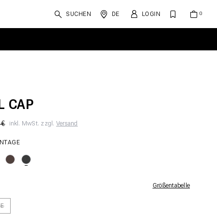
SUCHEN
DE
LOGIN
L CAP
 €
inkl. MwSt. zzgl.
Versand
INTAGE
Größentabelle
ZE