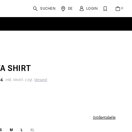
SUCHEN
DE
LOGIN
TA SHIRT
 €
inkl. MwSt. zzgl.
Versand
Größentabelle
S
M
L
XL