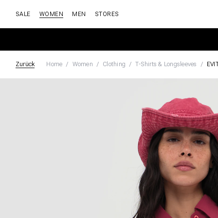
SALE
WOMEN
MEN
STORES
Zurück
Home
Women
Clothing
T-Shirts & Longsleeves
EVI