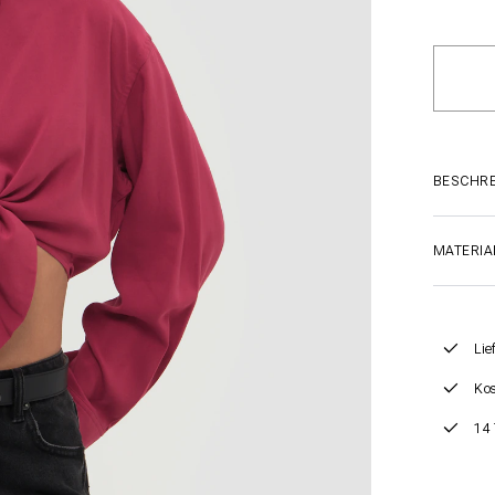
BESCHR
MATERIA
Lie
Kos
14 