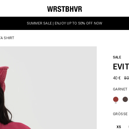
SUMMER SALE | ENJOY UP TO 50% OFF NOW
TA SHIRT
SALE
EVI
40 €
80
GARNET
GRÖSSE
XS