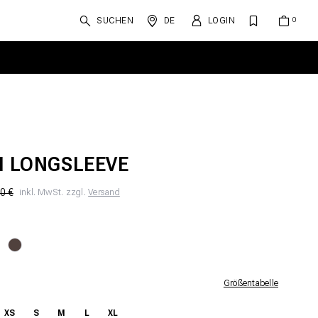
SUCHEN
DE
LOGIN
I LONGSLEEVE
0 €
inkl. MwSt. zzgl.
Versand
Größentabelle
XS
S
M
L
XL