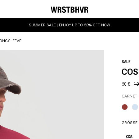
SUMMER SALE | ENJOY UP TO 50% OFF NOW
LONGSLEEVE
SALE
COS
60 €
10
GARNET
GRÖSSE
XXS