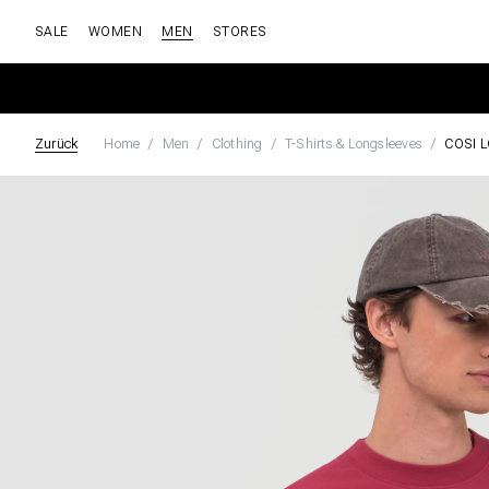
SALE
WOMEN
MEN
STORES
Zurück
Home
Men
Clothing
T-Shirts & Longsleeves
COSI 