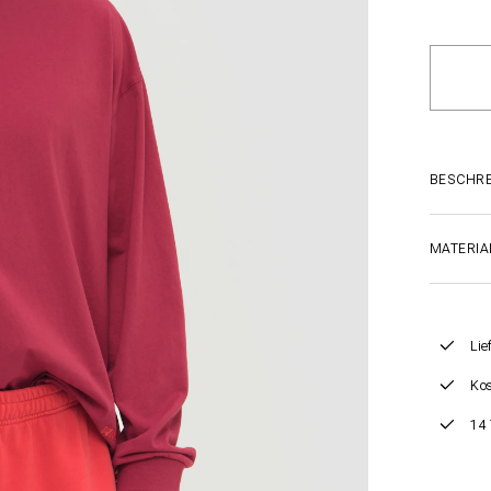
BESCHR
MATERIA
Lie
Kos
14 