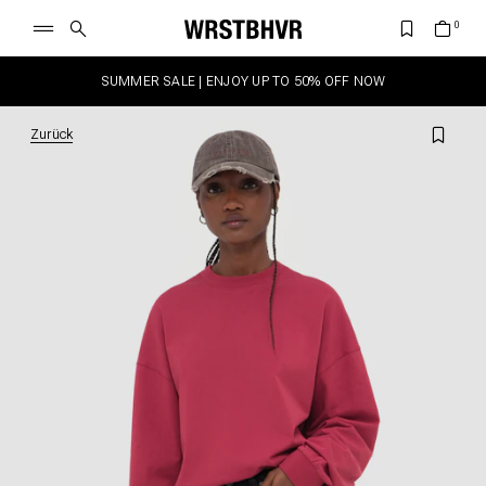
SUMMER SALE | ENJOY UP TO 50% OFF NOW
Zurück