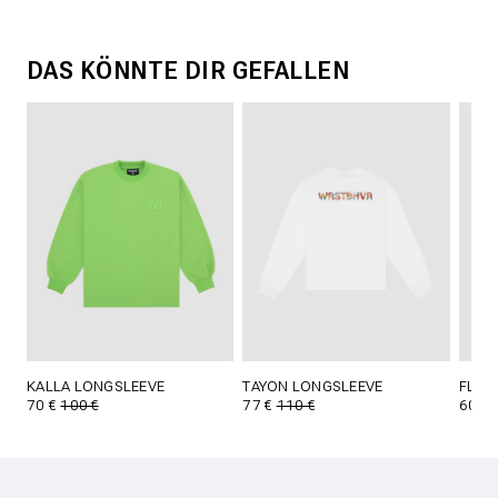
DAS KÖNNTE DIR GEFALLEN
KALLA LONGSLEEVE
TAYON LONGSLEEVE
FLOY
70 €
100 €
77 €
110 €
60 €