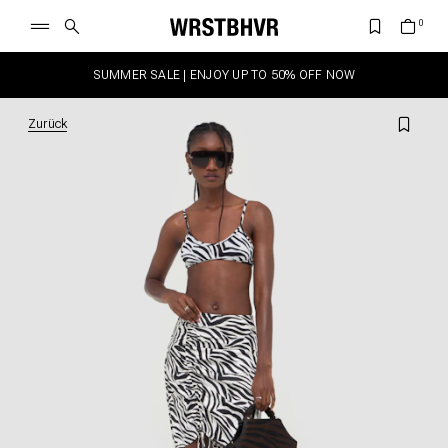
SUMMER SALE | ENJOY UP TO 50% OFF NOW
Zurück