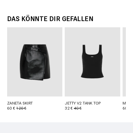
DAS KÖNNTE DIR GEFALLEN
ZANETA SKIRT
JETTY V2 TANK TOP
MAES
60 €
120 €
32 €
40 €
60 €