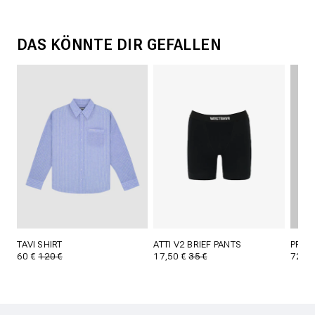
DAS KÖNNTE DIR GEFALLEN
TAVI SHIRT
ATTI V2 BRIEF PANTS
PRUE 
60 €
120 €
17,50 €
35 €
72 €