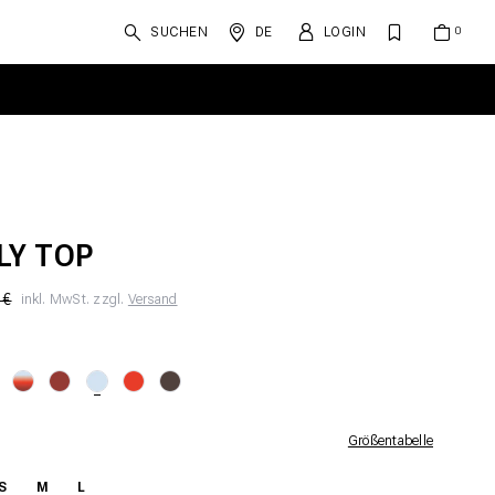
SUCHEN
DE
LOGIN
LY TOP
 €
inkl. MwSt. zzgl.
Versand
Größentabelle
S
M
L