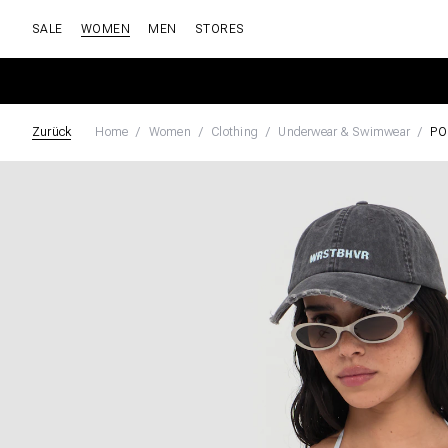
SALE
WOMEN
MEN
STORES
Zurück
Home
Women
Clothing
Underwear & Swimwear
PO