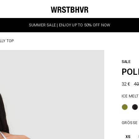
SUMMER SALE | ENJOY UP TO 50% OFF NOW
LLY TOP
SALE
POL
32 €
40
ICE MELT
GRÖSSE
XS