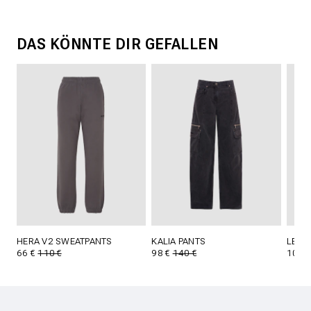
DAS KÖNNTE DIR GEFALLEN
HERA V2 SWEATPANTS
KALIA PANTS
LEAN
66 €
110 €
98 €
140 €
105 