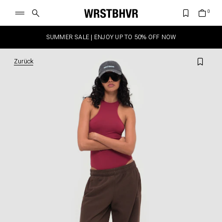
SUMMER SALE | ENJOY UP TO 50% OFF NOW
Zurück