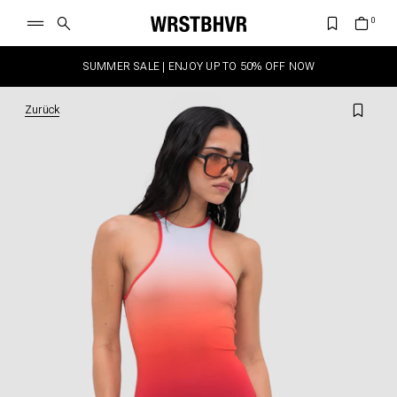
SUMMER SALE | ENJOY UP TO 50% OFF NOW
Zurück