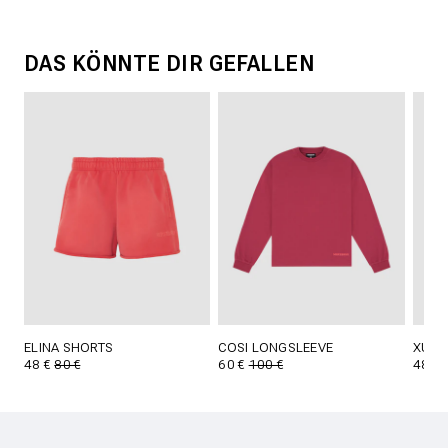
DAS KÖNNTE DIR GEFALLEN
ELINA SHORTS
COSI LONGSLEEVE
XURI 
48 €
80 €
60 €
100 €
48 €