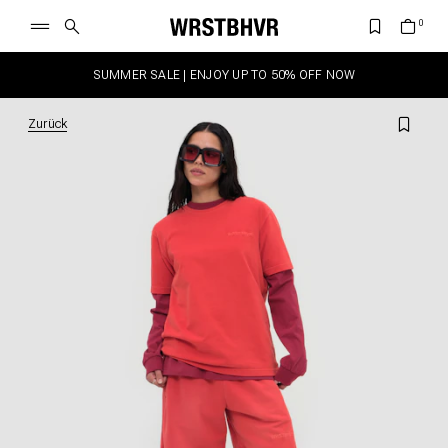
SUMMER SALE | ENJOY UP TO 50% OFF NOW
Zurück