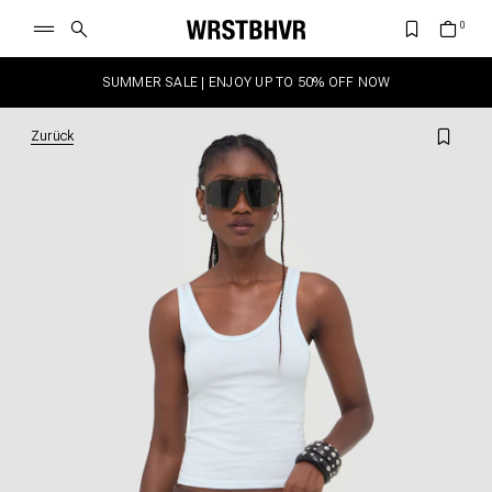
SUMMER SALE | ENJOY UP TO 50% OFF NOW
Zurück