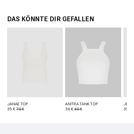
DAS KÖNNTE DIR GEFALLEN
JANAE TOP
ANITRA TANK TOP
JETT
35 €
70 €
36 €
60 €
35 €