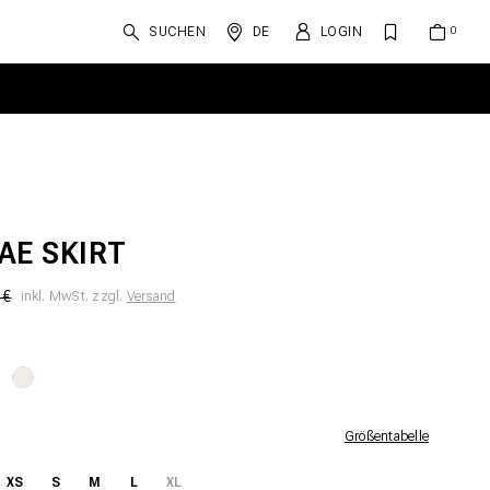
SUCHEN
DE
LOGIN
AE SKIRT
 €
inkl. MwSt. zzgl.
Versand
Größentabelle
XS
S
M
L
XL