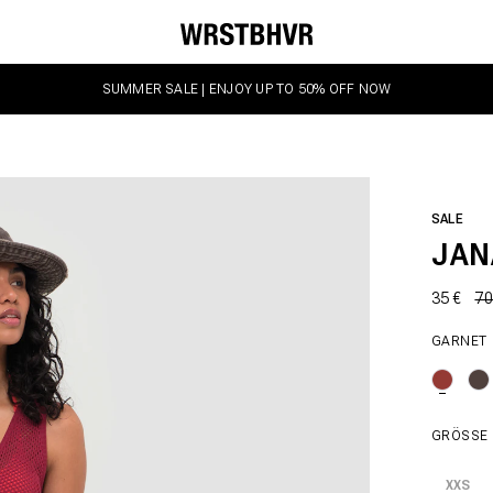
SUMMER SALE | ENJOY UP TO 50% OFF NOW
SALE
JAN
35 €
70
GARNET
GRÖSSE
XXS