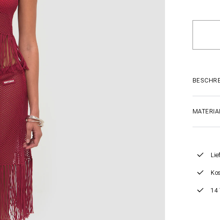
BESCHR
MATERIA
Lie
Kos
14 