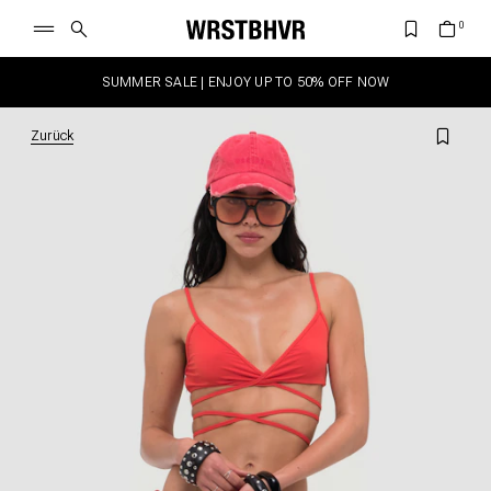
SUMMER SALE | ENJOY UP TO 50% OFF NOW
Zurück