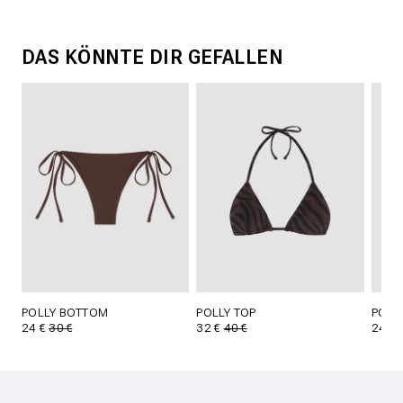
DAS KÖNNTE DIR GEFALLEN
POLLY BOTTOM
POLLY TOP
POLL
24 €
30 €
32 €
40 €
24 €