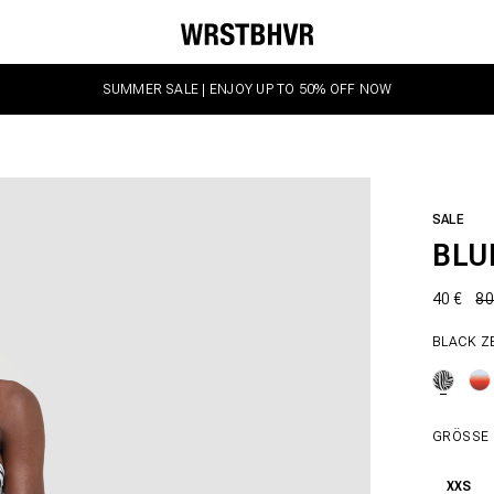
SUMMER SALE | ENJOY UP TO 50% OFF NOW
SALE
BLU
40 €
80
BLACK Z
GRÖSSE
XXS