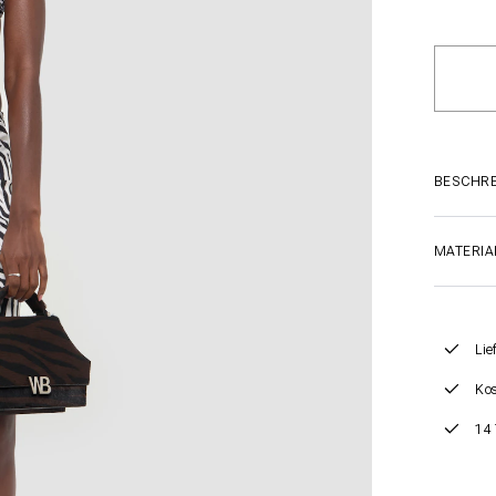
BESCHR
MATERIA
Lie
Kos
14 