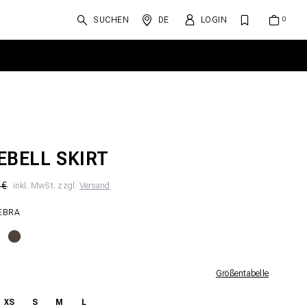
SUCHEN
DE
LOGIN
EBELL SKIRT
 €
inkl. MwSt. zzgl.
Versand
EBRA
Größentabelle
XS
S
M
L