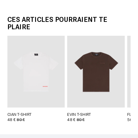
CES ARTICLES POURRAIENT TE
PLAIRE
CIAN T-SHIRT
EVIN T-SHIRT
FLYNN
48 €
80 €
48 €
80 €
56 €