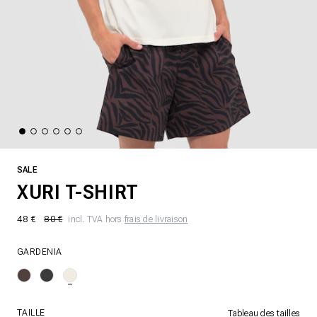
SALE
XURI T-SHIRT
48 €
80 €
incl. TVA hors
frais de livraison
GARDENIA
TAILLE
Tableau des tailles