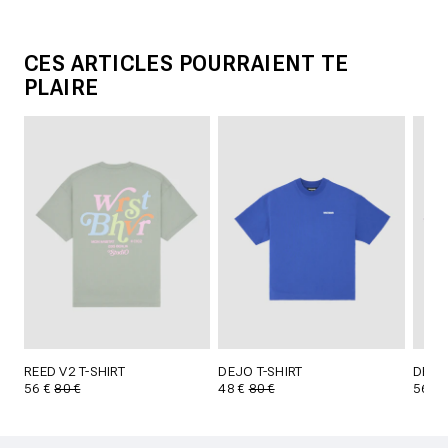
CES ARTICLES POURRAIENT TE
PLAIRE
REED V2 T-SHIRT
DEJO T-SHIRT
DEJO 
56 €
80 €
48 €
80 €
56 €