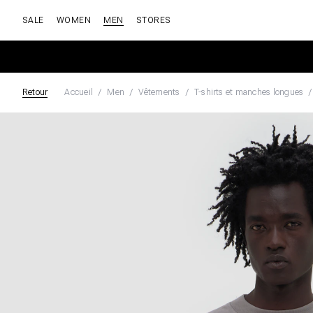
SALE
WOMEN
MEN
STORES
Retour
Accueil
Men
Vêtements
T-shirts et manches longues