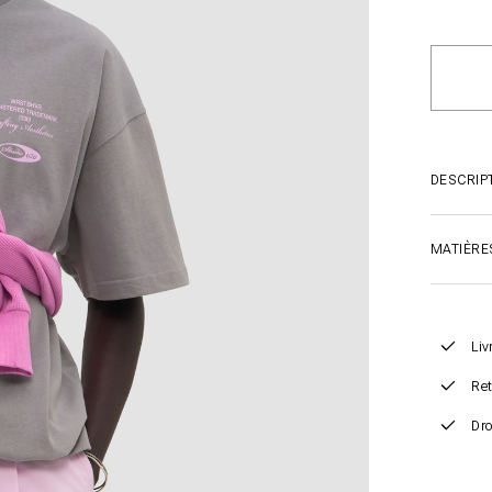
DESCRIP
MATIÈRE
Liv
Ret
Dro