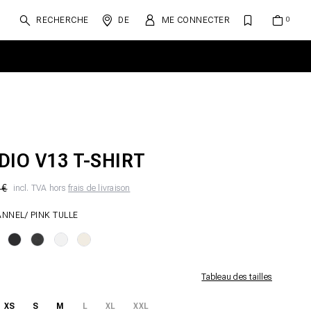
RECHERCHE
DE
ME CONNECTER
DIO V13 T-SHIRT
 €
incl. TVA hors
frais de livraison
ANNEL/ PINK TULLE
Tableau des tailles
XS
S
M
L
XL
XXL