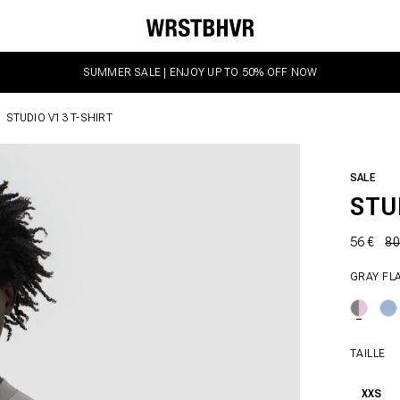
SUMMER SALE | ENJOY UP TO 50% OFF NOW
STUDIO V13 T-SHIRT
SALE
STU
56 €
80
GRAY FL
TAILLE
XXS