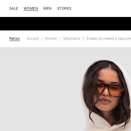
SALE
WOMEN
MEN
STORES
Retour
Accueil
Women
Vêtements
Sweats et sweats à capuch