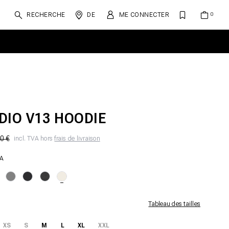
RECHERCHE
DE
ME CONNECTER
DIO V13 HOODIE
0 €
incl. TVA hors
frais de livraison
A
Tableau des tailles
XS
S
M
L
XL
XXL