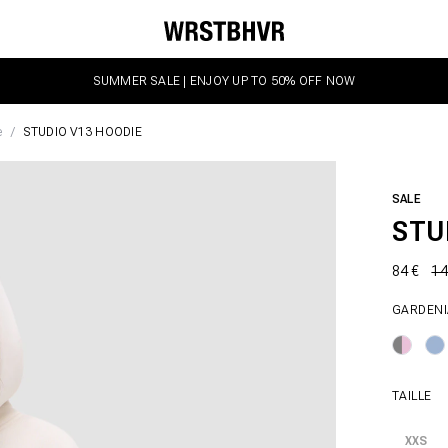
SUMMER SALE | ENJOY UP TO 50% OFF NOW
e
STUDIO V13 HOODIE
SALE
STU
84 €
14
GARDENI
TAILLE
XXS