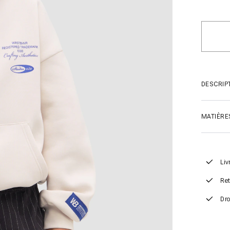
DESCRIP
MATIÈRE
Liv
Ret
Dro