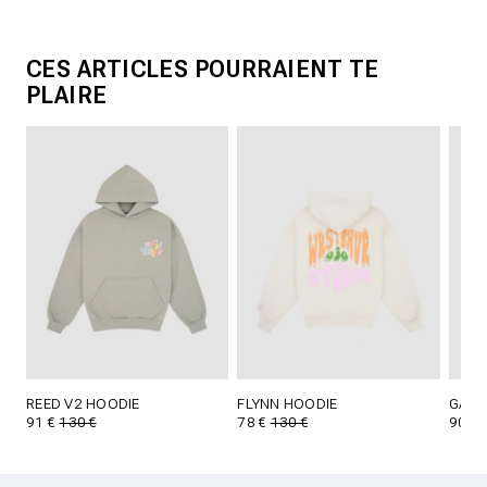
CES ARTICLES POURRAIENT TE
PLAIRE
REED V2 HOODIE
FLYNN HOODIE
GARM
91 €
130 €
78 €
130 €
90 €