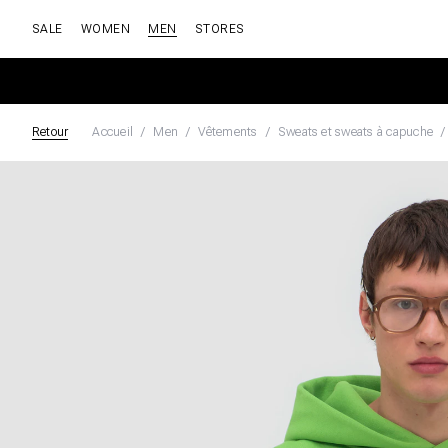
SALE
WOMEN
MEN
STORES
Retour
Accueil
Men
Vêtements
Sweats et sweats à capuche