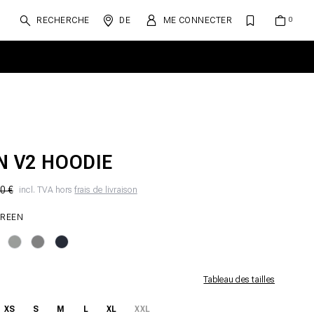
RECHERCHE
DE
ME CONNECTER
N V2 HOODIE
0 €
incl. TVA hors
frais de livraison
GREEN
Tableau des tailles
XS
S
M
L
XL
XXL