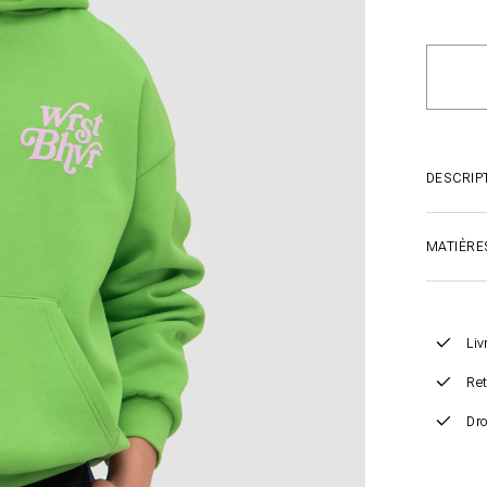
DESCRIP
MATIÈRE
Liv
Ret
Dro