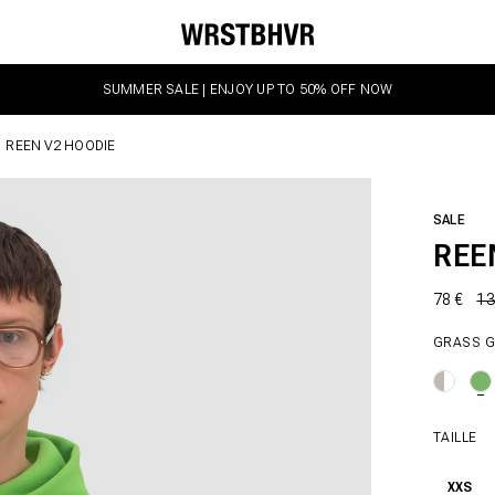
SUMMER SALE | ENJOY UP TO 50% OFF NOW
REEN V2 HOODIE
SALE
REE
78 €
13
GRASS 
TAILLE
XXS