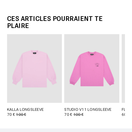
CES ARTICLES POURRAIENT TE
PLAIRE
KALLA LONGSLEEVE
STUDIO V11 LONGSLEEVE
FLOY
70 €
100 €
70 €
100 €
60 €