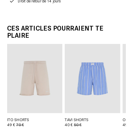
Droit de retour de 14 jours
CES ARTICLES POURRAIENT TE
PLAIRE
ITO SHORTS
TAVI SHORTS
OLIN 
49 €
70 €
40 €
50 €
49 €