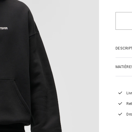
DESCRIP
MATIÈRE
Liv
Ret
Dro