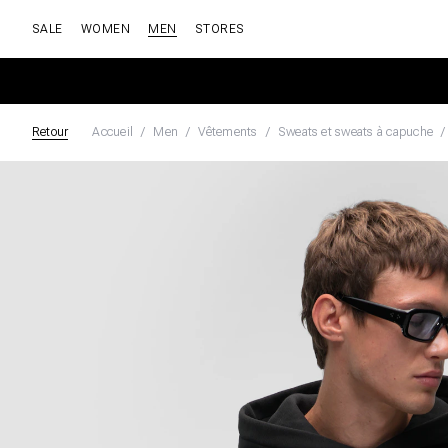
SALE
WOMEN
MEN
STORES
Retour
Accueil
Men
Vêtements
Sweats et sweats à capuche