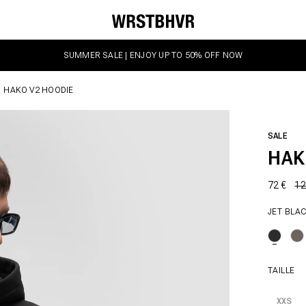
SUMMER SALE | ENJOY UP TO 50% OFF NOW
HAKO V2 HOODIE
SALE
HAK
72 €
12
JET BLA
TAILLE
XXS