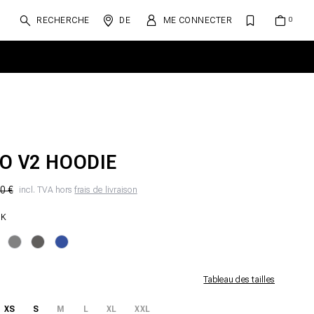
RECHERCHE
DE
ME CONNECTER
O V2 HOODIE
0 €
incl. TVA hors
frais de livraison
CK
Tableau des tailles
XS
S
M
L
XL
XXL