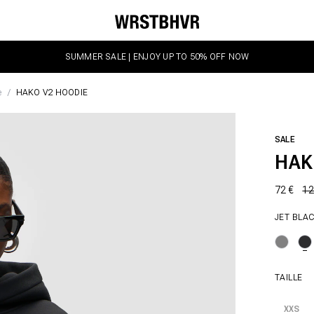
SUMMER SALE | ENJOY UP TO 50% OFF NOW
e
HAKO V2 HOODIE
SALE
HAK
72 €
12
JET BLA
TAILLE
XXS