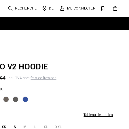
RECHERCHE
DE
ME CONNECTER
O V2 HOODIE
0 €
incl. TVA hors
frais de livraison
CK
Tableau des tailles
XS
S
M
L
XL
XXL