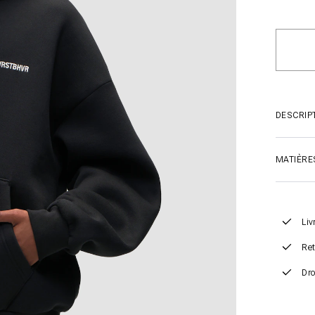
DESCRIP
MATIÈRE
Liv
Ret
Dro