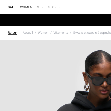
SALE
WOMEN
MEN
STORES
Retour
Accueil
Women
Vêtements
Sweats et sweats à capuch