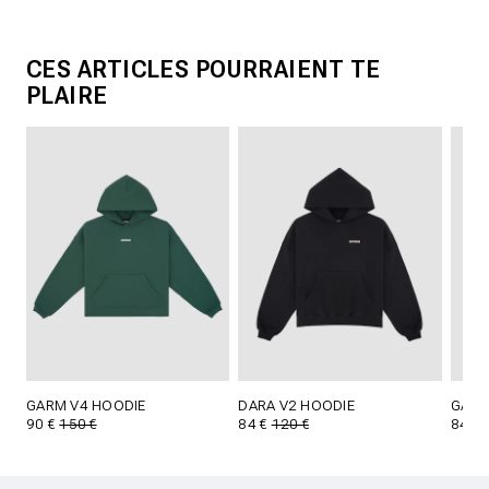
CES ARTICLES POURRAIENT TE
PLAIRE
GARM V4 HOODIE
DARA V2 HOODIE
GARM
90 €
150 €
84 €
120 €
84 €