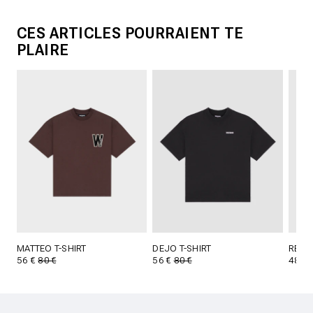
CES ARTICLES POURRAIENT TE
PLAIRE
MATTEO T-SHIRT
DEJO T-SHIRT
REEN 
56 €
80 €
56 €
80 €
48 €