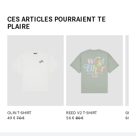
CES ARTICLES POURRAIENT TE
PLAIRE
OLIN T-SHIRT
REED V2 T-SHIRT
GLORI
49 €
70 €
56 €
80 €
60 €