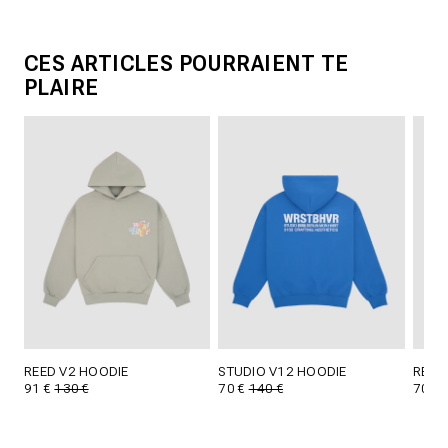
CES ARTICLES POURRAIENT TE
PLAIRE
REED V2 HOODIE
STUDIO V12 HOODIE
REED
91 €
130 €
70 €
140 €
70 €